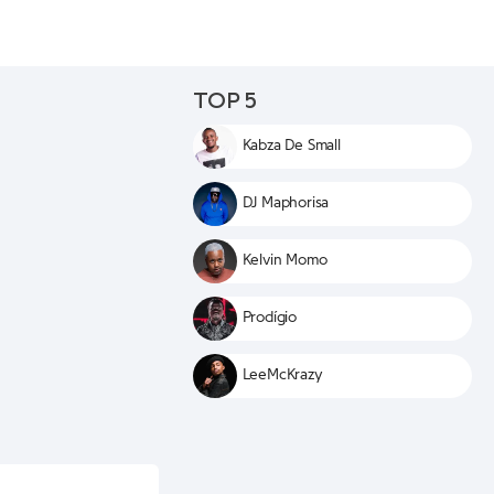
TOP 5
Kabza De Small
DJ Maphorisa
Kelvin Momo
Prodígio
LeeMcKrazy