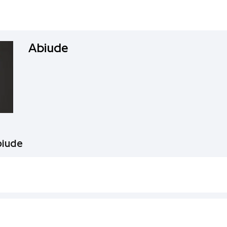
Abiude
biude