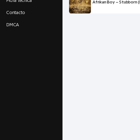
Ficha técnica
Afrikan Boy – Stubborn (
Contacto
DMCA