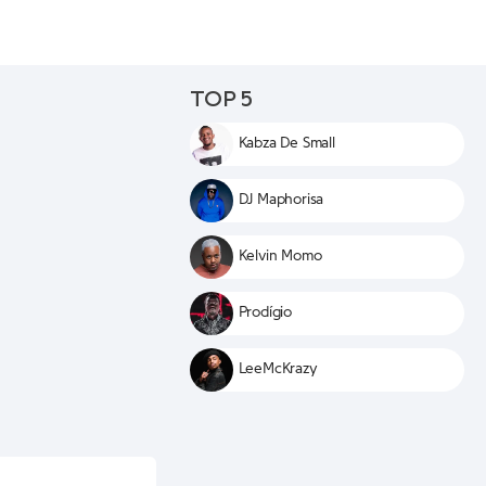
TOP 5
Kabza De Small
DJ Maphorisa
Kelvin Momo
Prodígio
LeeMcKrazy