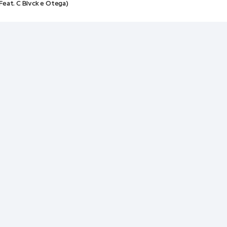
Feat. C Blvck e Otega)