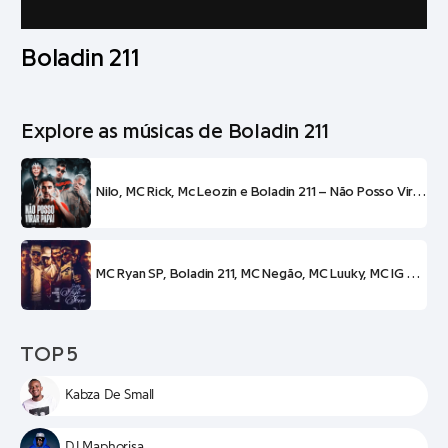
Boladin 211
Explore as músicas de Boladin 211
Nilo, MC Rick, Mc Leozin e Boladin 211 – Não Posso Virar Papai
MC Ryan SP, Boladin 211, MC Negão, MC Luuky, MC IG e Nilo – SEXTA FEIRA Hoje Tem
TOP 5
Kabza De Small
DJ Maphorisa