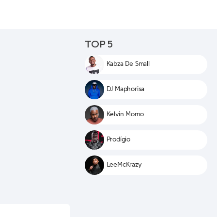
TOP 5
Kabza De Small
DJ Maphorisa
Kelvin Momo
Prodígio
LeeMcKrazy