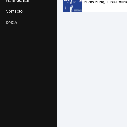
Ficha técnica
Bucks Muziq, Tupla Double
Contacto
DMCA