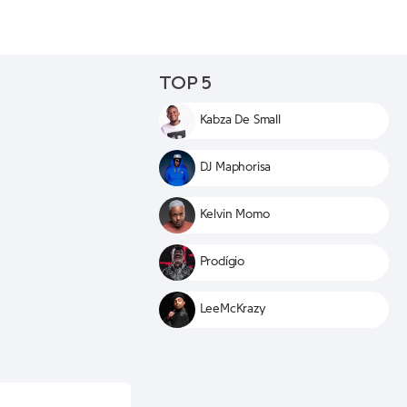
TOP 5
Kabza De Small
DJ Maphorisa
Kelvin Momo
Prodígio
LeeMcKrazy