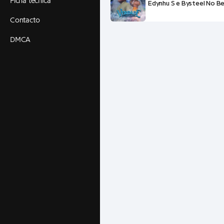
Ficha técnica
Edynhu S e Bysteel No B
Contacto
DMCA