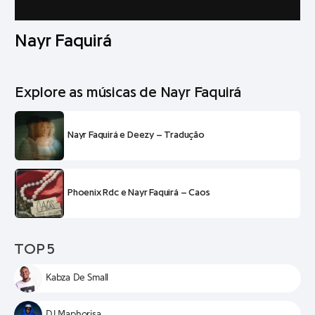
Nayr Faquirá
Explore as músicas de Nayr Faquirá
Nayr Faquirá e Deezy – Tradução
Phoenix Rdc e Nayr Faquirá – Caos
TOP 5
Kabza De Small
DJ Maphorisa