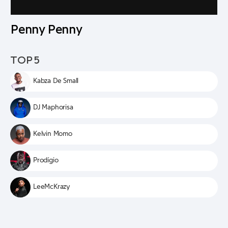
Penny Penny
TOP 5
Kabza De Small
DJ Maphorisa
Kelvin Momo
Prodígio
LeeMcKrazy