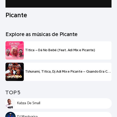
Picante
Explore as músicas de Picante
Titica – Dá No Bebé (feat. Adi Mix e Picante)
Tshunami, Titica, Dj Adi Mix e Picante – Quando Era Criança
TOP 5
Kabza De Small
DJ Maphorisa