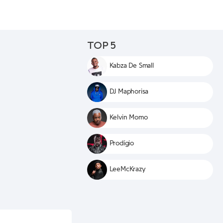
TOP 5
Kabza De Small
DJ Maphorisa
Kelvin Momo
Prodígio
LeeMcKrazy