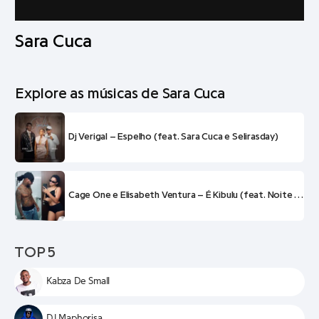
Sara Cuca
Explore as músicas de Sara Cuca
Dj Verigal – Espelho (feat. Sara Cuca e Selirasday)
Cage One e Elisabeth Ventura – É Kibulu (feat. Noite e Dia, Vado Poster e Sara Cuca)
TOP 5
Kabza De Small
DJ Maphorisa