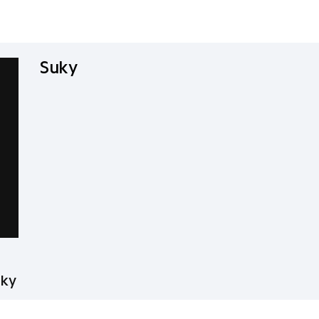
Suky
uky