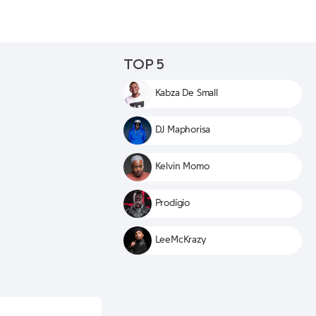
TOP 5
Kabza De Small
DJ Maphorisa
Kelvin Momo
Prodígio
LeeMcKrazy