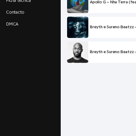
Ficha técnica
Apollo G – Nha Terra (fe
Contacto
DMCA
Breyth e Sureno Beatzz 
Breyth e Sureno Beatzz 