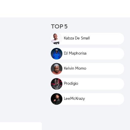
TOP 5
Kabza De Small
DJ Maphorisa
Kelvin Momo
Prodígio
LeeMcKrazy