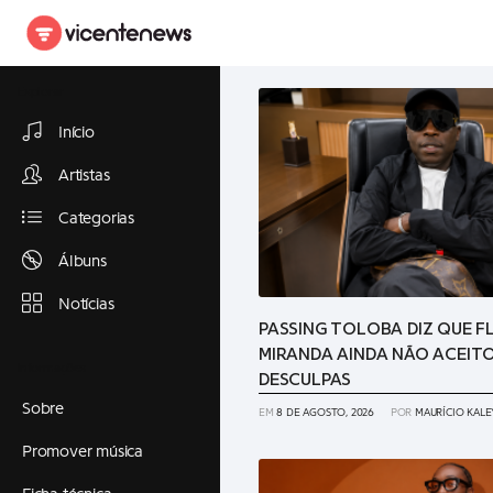
Explorar
Início
Artistas
Categorias
Álbuns
Notícias
PASSING TOLOBA DIZ QUE F
MIRANDA AINDA NÃO ACEITO
Informações
DESCULPAS
Sobre
EM
8 DE AGOSTO, 2026
POR
MAURÍCIO KALE
Promover música