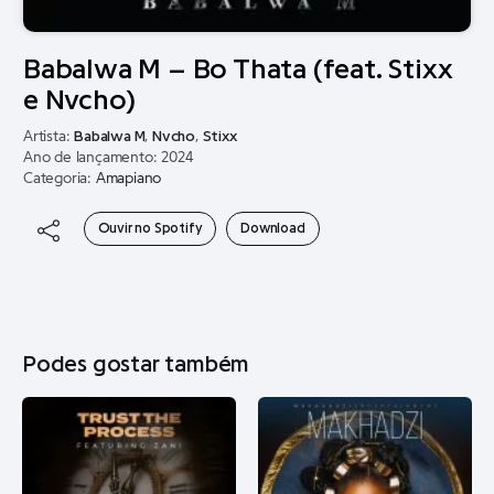
Babalwa M – Bo Thata (feat. Stixx
e Nvcho)
Artista:
Babalwa M
,
Nvcho
,
Stixx
Ano de lançamento: 2024
Categoria:
Amapiano
Ouvir no Spotify
Download
Podes gostar também