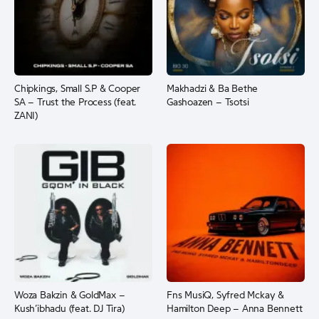
Chipkings, Small S.P & Cooper
Makhadzi & Ba Bethe
SA – Trust the Process (feat.
Gashoazen – Tsotsi
ZANI)
Woza Bakzin & GoldMax –
Fns MusiQ, Syfred Mckay &
Kush’ibhadu (feat. DJ Tira)
Hamilton Deep – Anna Bennett