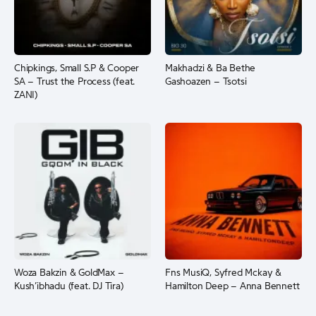
Chipkings, Small S.P & Cooper
Makhadzi & Ba Bethe
SA – Trust the Process (feat.
Gashoazen – Tsotsi
ZANI)
Woza Bakzin & GoldMax –
Fns MusiQ, Syfred Mckay &
Kush’ibhadu (feat. DJ Tira)
Hamilton Deep – Anna Bennett