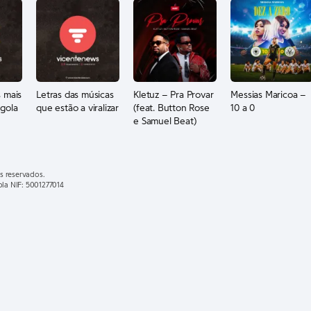
 mais
Letras das músicas
Kletuz – Pra Provar
Messias Maricoa –
gola
que estão a viralizar
(feat. Button Rose
10 a 0
e Samuel Beat)
s reservados.
ola NIF: 5001277014