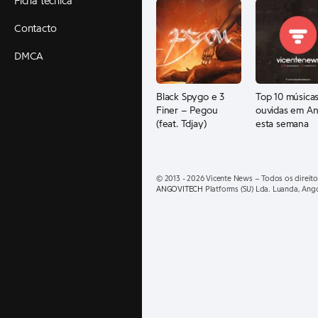
Ficha técnica
Contacto
DMCA
Black Spygo e 3
Top 10 músicas
Finer – Pegou
ouvidas em An
(feat. Tdjay)
esta semana
© 2013 - 2026 Vicente News – Todos os direito
ANGOVITECH
Platforms (SU) Lda. Luanda, Ang