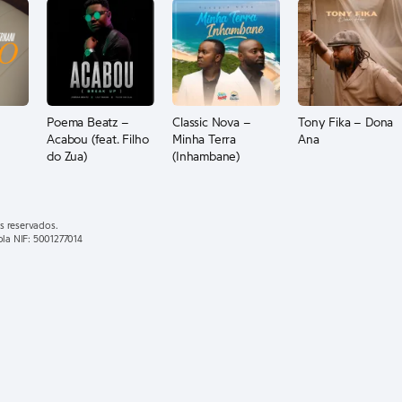
Poema Beatz –
Classic Nova –
Tony Fika – Dona
Acabou (feat. Filho
Minha Terra
Ana
do Zua)
(Inhambane)
s reservados.
ola NIF: 5001277014