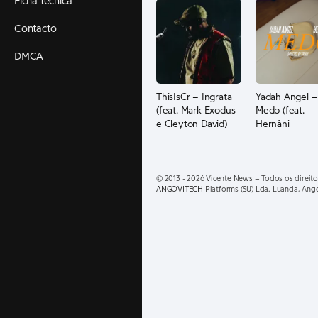
Ficha técnica
Contacto
DMCA
ThisIsCr – Ingrata
Yadah Angel –
(feat. Mark Exodus
Medo (feat.
e Cleyton David)
Hernâni
© 2013 - 2026 Vicente News – Todos os direito
ANGOVITECH
Platforms (SU) Lda. Luanda, Ang