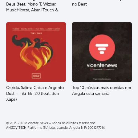
Deus (feat. Mono T, Wizbar,
no Beat
MusicHlonza, Akani Touch &
Papekeys)
Oskido, Salima Chica e Argento
Top 10 músicas mais ouvidas em
Dust – Tiki Tiki 2.0 (feat. Bun
Angola esta semana
Xapa)
© 2013 - 2026 Vicente News – Todos os direitos reservados.
ANGOVITECH
Platforms (SU) Lda. Luanda, Angola NIF: 5001277014