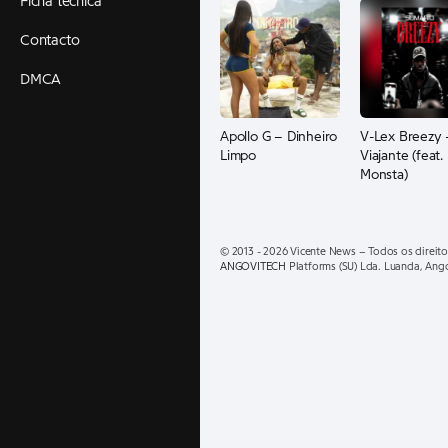
Ficha técnica
Contacto
DMCA
Apollo G – Dinheiro
V-Lex Breezy 
Limpo
Viajante (feat.
Monsta)
© 2013 - 2026 Vicente News – Todos os direito
ANGOVITECH
Platforms (SU) Lda. Luanda, Ang