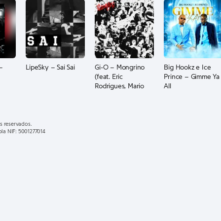
–
LipeSky – Sai Sai
Gi-O – Mongrino
Big Hookz e Ice
(feat. Eric
Prince – Gimme Ya
Rodrigues, Mario
All
Flxw e 610 World)
s reservados.
ola NIF: 5001277014