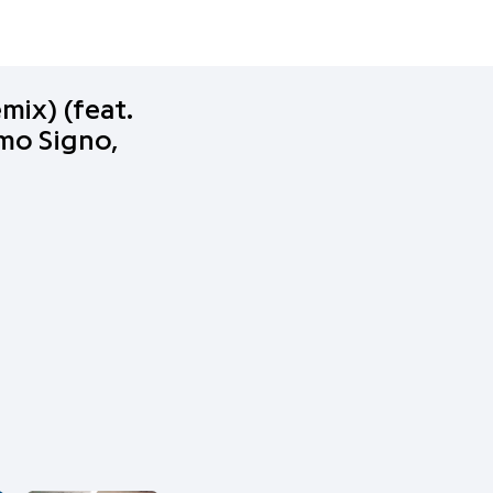
emix) (feat.
emo Signo,