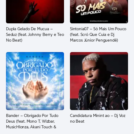
Dupla Gelado De Mucua –
Sintonia07 – Só Mais Um Pouco
Seduz (feat. Johnny Berry e Teo
(feat. Scró Que Cuia e Dj
No Beat)
Marcos Júnior Penguendê)
Bander – Obrigado Por Tudo
Candidatura Minint ao – Dj Voz
Deus (feat. Mono T, Wizbar,
no Beat
MusicHlonza, Akani Touch &
Papekeys)