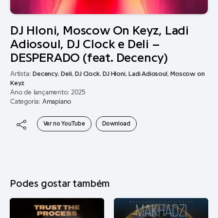
DJ Hloni, Moscow On Keyz, Ladi
Adiosoul, DJ Clock e Deli –
DESPERADO (feat. Decency)
Artista:
Decency
,
Deli
,
DJ Clock
,
DJ Hloni
,
Ladi Adiosoul
,
Moscow on
Keyz
Ano de lançamento: 2025
Categoria:
Amapiano
Ver no YouTube
Download
Podes gostar também