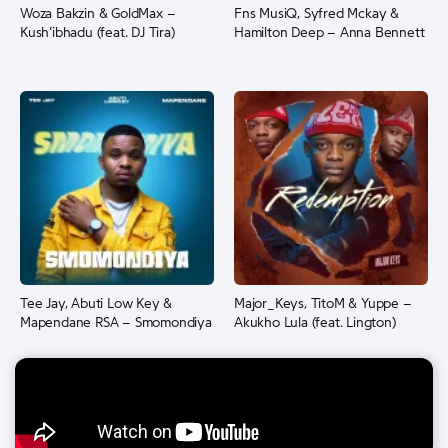
Woza Bakzin & GoldMax –
Fns MusiQ, Syfred Mckay &
Kush’ibhadu (feat. DJ Tira)
Hamilton Deep – Anna Bennett
Tee Jay, Abuti Low Key &
Major_Keys, TitoM & Yuppe –
Mapendane RSA – Smomondiya
Akukho Lula (feat. Lington)
© 2013 - 2026 Vicente News – Todos os direitos reservados.
ANGOVITECH
Platforms (SU) Lda. Luanda, Angola NIF: 5001277014