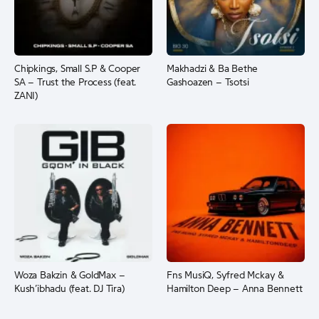
Chipkings, Small S.P & Cooper
Makhadzi & Ba Bethe
SA – Trust the Process (feat.
Gashoazen – Tsotsi
ZANI)
Woza Bakzin & GoldMax –
Fns MusiQ, Syfred Mckay &
Kush’ibhadu (feat. DJ Tira)
Hamilton Deep – Anna Bennett