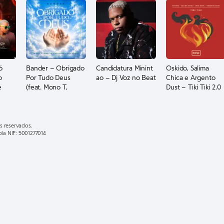
ó
Bander – Obrigado
Candidatura Minint
Oskido, Salima
o
Por Tudo Deus
ao – Dj Voz no Beat
Chica e Argento
e
(feat. Mono T,
Dust – Tiki Tiki 2.0
os
Wizbar,
(feat. Bun Xapa)
ndê)
MusicHlonza, Akani
Touch & Papekeys)
s reservados.
ola NIF: 5001277014