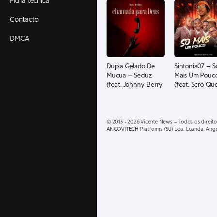
Ficha técnica
Contacto
DMCA
Dupla Gelado De
Sintonia07 – S
Mucua – Seduz
Mais Um Pouc
(feat. Johnny Berry
(feat. Scró Qu
e Teo No Beat)
Cuia e Dj Marc
Júnior Pengue
© 2013 - 2026 Vicente News – Todos os direito
ANGOVITECH
Platforms (SU) Lda. Luanda, Ang