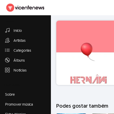
Explorar
Início
Artistas
Categorias
Álbuns
Notícias
Informações
Sobre
Promover música
Podes gostar também