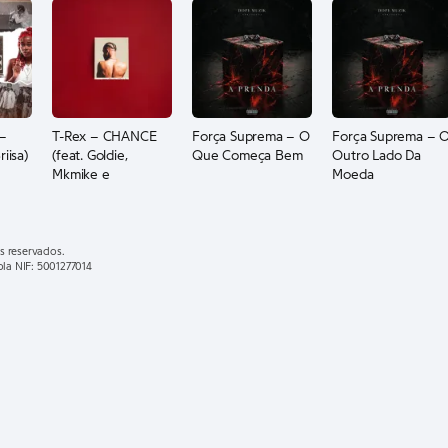
 –
T-Rex – CHANCE
Força Suprema – O
Força Suprema – 
riisa)
(feat. Goldie,
Que Começa Bem
Outro Lado Da
Mkmike e
Moeda
RafromdaCo)
s reservados.
ola NIF: 5001277014