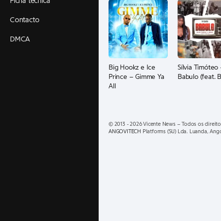
Ficha técnica
Contacto
DMCA
Big Hookz e Ice
Sílvia Timóteo
Prince – Gimme Ya
Babulo (feat. B
All
© 2013 - 2026 Vicente News – Todos os direito
ANGOVITECH
Platforms (SU) Lda. Luanda, Ang