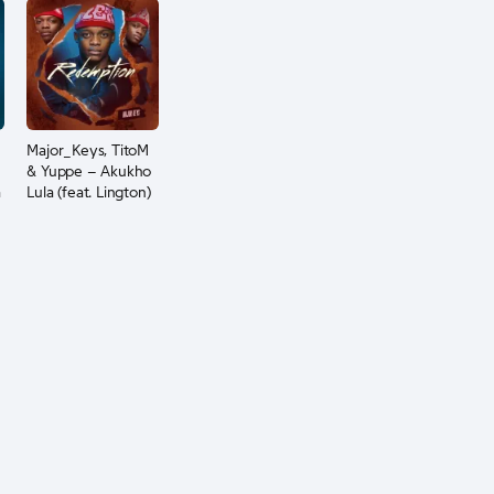
Major_Keys, TitoM
& Yuppe – Akukho
a
Lula (feat. Lington)