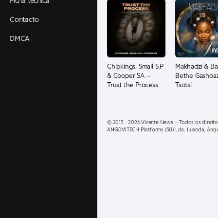
Ficha técnica
Contacto
DMCA
Chipkings, Small S.P
Makhadzi & Ba
& Cooper SA –
Bethe Gashoa
Trust the Process
Tsotsi
(feat. ZANI)
© 2013 - 2026 Vicente News – Todos os direito
ANGOVITECH
Platforms (SU) Lda. Luanda, Ang