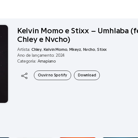
Kelvin Momo e Stixx – Umhlaba (f
Chley e Nvcho)
Artista:
Chley
,
Kelvin Momo
,
Mkeyz
,
Nvcho
,
Stixx
Ano de lançamento: 2024
Categoria:
Amapiano
Ouvir no Spotify
Download