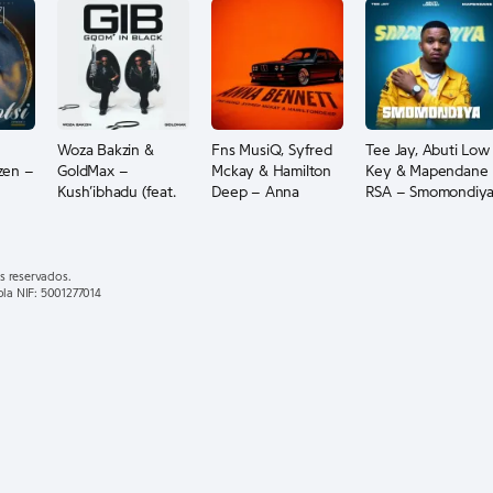
Woza Bakzin &
Fns MusiQ, Syfred
Tee Jay, Abuti Low
zen –
GoldMax –
Mckay & Hamilton
Key & Mapendane
Kush’ibhadu (feat.
Deep – Anna
RSA – Smomondiy
DJ Tira)
Bennett
s reservados.
ola NIF: 5001277014