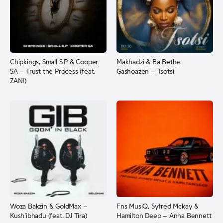
Chipkings, Small S.P & Cooper
Makhadzi & Ba Bethe
SA – Trust the Process (feat.
Gashoazen – Tsotsi
ZANI)
Woza Bakzin & GoldMax –
Fns MusiQ, Syfred Mckay &
Kush’ibhadu (feat. DJ Tira)
Hamilton Deep – Anna Bennett