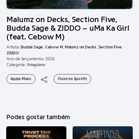
Malumz on Decks, Section Five,
Budda Sage & ZIDDO – uMa Ka Girl
(feat. Cebow M)
Artista:
Budda Sage
,
Cebow M
,
Malumz on Decks
,
Section Five
,
ZIDDO
Ano de lançamento: 2026
Categoria:
Amapiano
Apple Music
Ouvir no Spotify
Podes gostar também