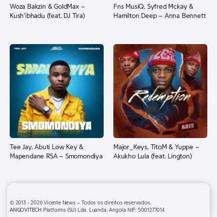
Woza Bakzin & GoldMax –
Fns MusiQ, Syfred Mckay &
Kush’ibhadu (feat. DJ Tira)
Hamilton Deep – Anna Bennett
Tee Jay, Abuti Low Key &
Major_Keys, TitoM & Yuppe –
Mapendane RSA – Smomondiya
Akukho Lula (feat. Lington)
© 2013 - 2026 Vicente News – Todos os direitos reservados.
ANGOVITECH
Platforms (SU) Lda. Luanda, Angola NIF: 5001277014