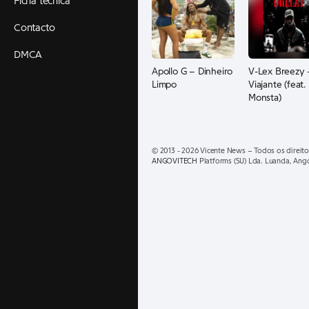
Ficha técnica
Contacto
DMCA
Apollo G – Dinheiro
V-Lex Breezy 
Limpo
Viajante (feat.
Monsta)
© 2013 - 2026 Vicente News – Todos os direito
ANGOVITECH
Platforms (SU) Lda. Luanda, Ang