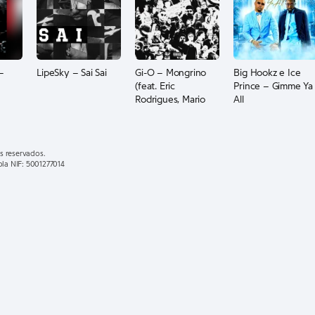
–
LipeSky – Sai Sai
Gi-O – Mongrino
Big Hookz e Ice
(feat. Eric
Prince – Gimme Ya
Rodrigues, Mario
All
Flxw e 610 World)
s reservados.
ola NIF: 5001277014