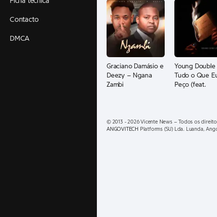
Ficha técnica
Contacto
DMCA
Graciano Damásio e
Young Double
Deezy – Ngana
Tudo o Que E
Zambi
Peço (feat.
YANKEMA e Sl
Boy)
© 2013 - 2026 Vicente News – Todos os direito
ANGOVITECH
Platforms (SU) Lda. Luanda, Ang