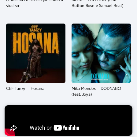
Letras das músicas que estão a
Kletuz – Pra Provar (feat.
viralizar
Button Rose e Samuel Beat)
CEF Tanzy – Hosana
Mika Mendes – DODNABO
(feat. Joya)
© 2013 - 2026 Vicente News – Todos os direitos reservados.
ANGOVITECH
Platforms (SU) Lda. Luanda, Angola NIF: 5001277014