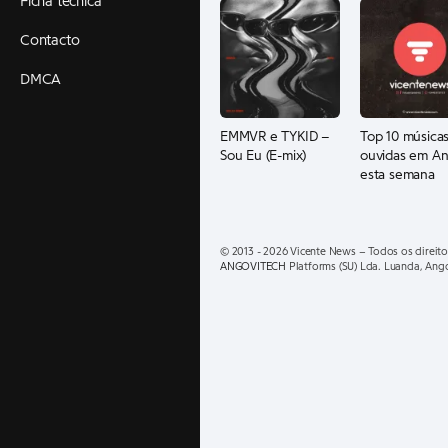
Ficha técnica
Contacto
DMCA
EMMVR e TYKID –
Top 10 músicas
Sou Eu (E-mix)
ouvidas em An
esta semana
© 2013 - 2026 Vicente News – Todos os direito
ANGOVITECH
Platforms (SU) Lda. Luanda, Ang