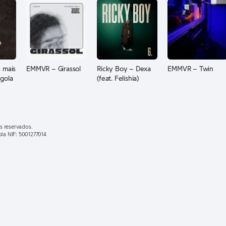
 mais
EMMVR – Girassol
Ricky Boy – Dexa
EMMVR – Twin
gola
(feat. Felishia)
s reservados.
ola NIF: 5001277014