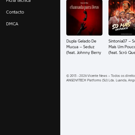
Ficha técnica
Contacto
DMCA
Dupla Gelado De
Sintonia07 – S
Mucua – Seduz
Mais Um Pouc
(feat. Johnny Berry
(feat. Scró Qu
e Teo No Beat)
Cuia e Dj Marc
Júnior Pengue
© 2013 - 2026 Vicente News – Todos os direito
ANGOVITECH
Platforms (SU) Lda. Luanda, Ang