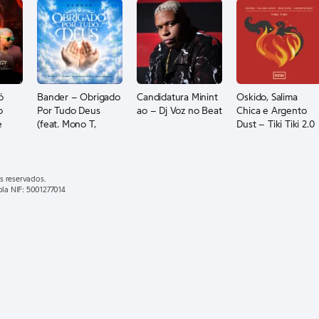
ó
Bander – Obrigado
Candidatura Minint
Oskido, Salima
o
Por Tudo Deus
ao – Dj Voz no Beat
Chica e Argento
e
(feat. Mono T,
Dust – Tiki Tiki 2.0
os
Wizbar,
(feat. Bun Xapa)
ndê)
MusicHlonza, Akani
Touch & Papekeys)
s reservados.
ola NIF: 5001277014