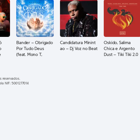
ó
Bander – Obrigado
Candidatura Minint
Oskido, Salima
o
Por Tudo Deus
ao – Dj Voz no Beat
Chica e Argento
e
(feat. Mono T,
Dust – Tiki Tiki 2.0
os
Wizbar,
(feat. Bun Xapa)
ndê)
MusicHlonza, Akani
Touch & Papekeys)
s reservados.
ola NIF: 5001277014