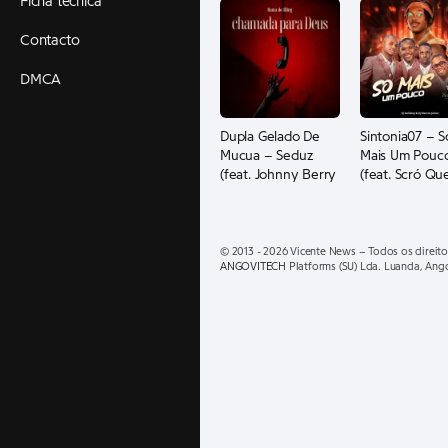
Ficha técnica
Contacto
DMCA
Dupla Gelado De
Sintonia07 – S
Mucua – Seduz
Mais Um Pouc
(feat. Johnny Berry
(feat. Scró Qu
e Teo No Beat)
Cuia e Dj Marc
Júnior Pengue
© 2013 - 2026 Vicente News – Todos os direito
ANGOVITECH
Platforms (SU) Lda. Luanda, Ang