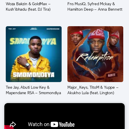
Woza Bakzin & GoldMax –
Fns MusiQ, Syfred Mckay &
Kush’ibhadu (feat. DJ Tira)
Hamilton Deep – Anna Bennett
Tee Jay, Abuti Low Key &
Major_Keys, TitoM & Yuppe –
Mapendane RSA – Smomondiya
Akukho Lula (feat. Lington)
© 2013 - 2026 Vicente News – Todos os direitos reservados.
ANGOVITECH
Platforms (SU) Lda. Luanda, Angola NIF: 5001277014