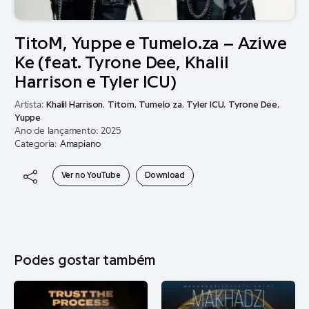
TitoM, Yuppe e Tumelo.za – Aziwe
Ke (feat. Tyrone Dee, Khalil
Harrison e Tyler ICU)
Artista:
Khalil Harrison
,
Titom
,
Tumelo za
,
Tyler ICU
,
Tyrone Dee
,
Yuppe
Ano de lançamento: 2025
Categoria:
Amapiano
Ver no YouTube
Download
Podes gostar também