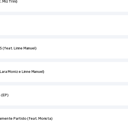
Miz Trini)
(feat. Linne Manuel)
ara Moniz e Linne Manuel)
 (EP)
amente Partido (feat. Monsta)