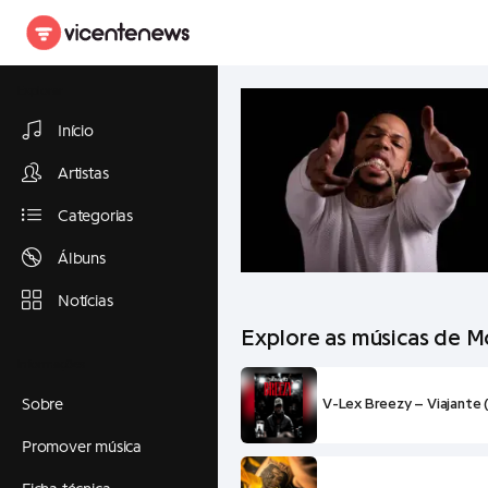
Explorar
Início
Artistas
Categorias
Álbuns
Notícias
Explore as músicas de M
Informações
V-Lex Breezy – Viajante 
Sobre
Promover música