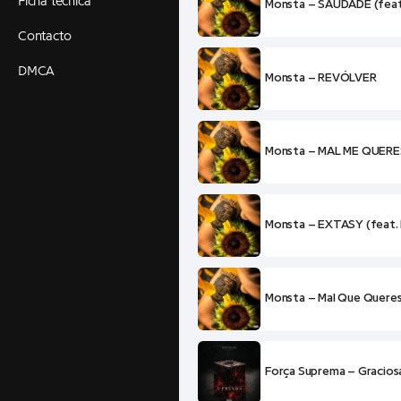
Ficha técnica
Monsta – SAUDADE (feat. 
Contacto
DMCA
Monsta – REVÓLVER
Monsta – MAL ME QUERES 
Monsta – EXTASY (feat. L
Monsta – Mal Que Queres
Força Suprema – Gracios