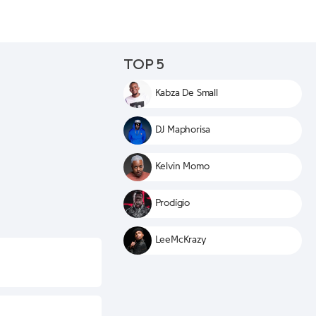
TOP 5
Kabza De Small
DJ Maphorisa
Kelvin Momo
Prodígio
LeeMcKrazy