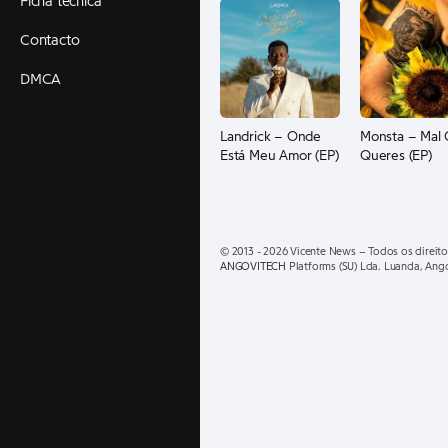
Ficha técnica
Contacto
DMCA
Landrick – Onde
Monsta – Mal
Está Meu Amor (EP)
Queres (EP)
© 2013 - 2026 Vicente News – Todos os direito
ANGOVITECH
Platforms (SU) Lda. Luanda, Ang