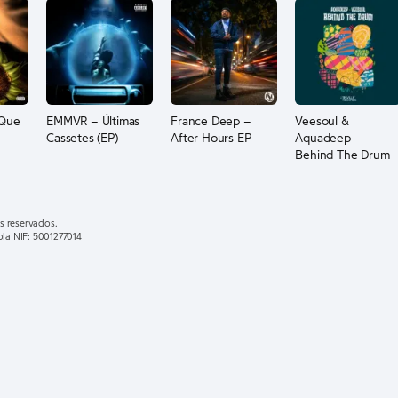
 Que
EMMVR – Últimas
France Deep –
Veesoul &
Cassetes (EP)
After Hours EP
Aquadeep –
Behind The Drum
EP
s reservados.
ola NIF: 5001277014