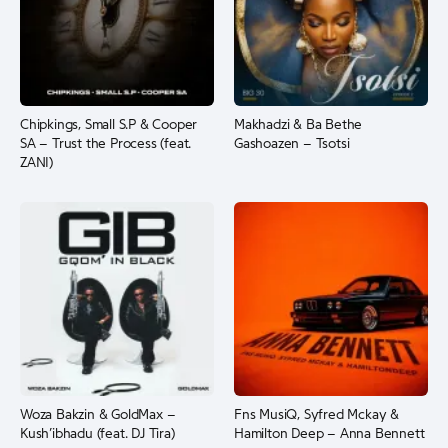
Chipkings, Small S.P & Cooper
Makhadzi & Ba Bethe
SA – Trust the Process (feat.
Gashoazen – Tsotsi
ZANI)
Woza Bakzin & GoldMax –
Fns MusiQ, Syfred Mckay &
Kush’ibhadu (feat. DJ Tira)
Hamilton Deep – Anna Bennett