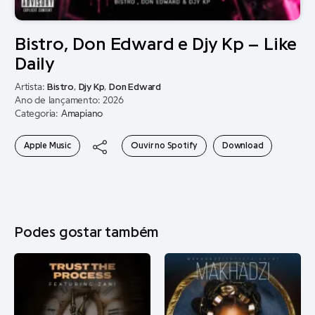
Bistro, Don Edward e Djy Kp – Like
Daily
Artista:
Bistro
,
Djy Kp
,
Don Edward
Ano de lançamento: 2026
Categoria:
Amapiano
Apple Music
Ouvir no Spotify
Download
Podes gostar também