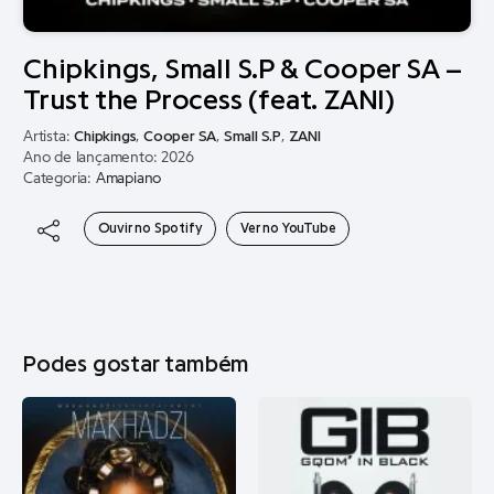
Chipkings, Small S.P & Cooper SA –
Trust the Process (feat. ZANI)
Artista:
Chipkings
,
Cooper SA
,
Small S.P
,
ZANI
Ano de lançamento: 2026
Categoria:
Amapiano
Ouvir no Spotify
Ver no YouTube
Podes gostar também