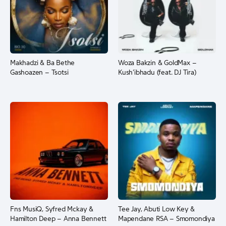
Makhadzi & Ba Bethe
Woza Bakzin & GoldMax –
Gashoazen – Tsotsi
Kush’ibhadu (feat. DJ Tira)
Fns MusiQ, Syfred Mckay &
Tee Jay, Abuti Low Key &
Hamilton Deep – Anna Bennett
Mapendane RSA – Smomondiya