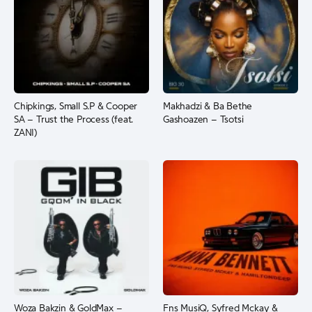
Chipkings, Small S.P & Cooper
Makhadzi & Ba Bethe
SA – Trust the Process (feat.
Gashoazen – Tsotsi
ZANI)
Woza Bakzin & GoldMax –
Fns MusiQ, Syfred Mckay &