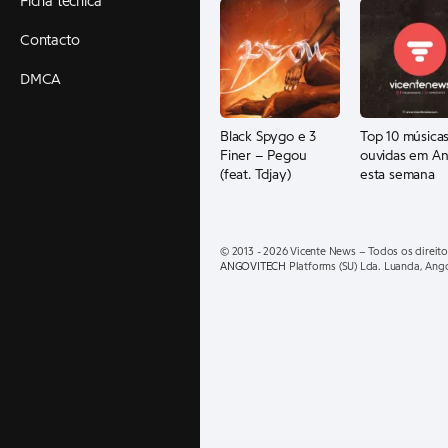
Ficha técnica
Contacto
DMCA
Black Spygo e 3
Top 10 músicas
Finer – Pegou
ouvidas em An
(feat. Tdjay)
esta semana
© 2013 - 2026 Vicente News – Todos os direito
ANGOVITECH
Platforms (SU) Lda. Luanda, Ang