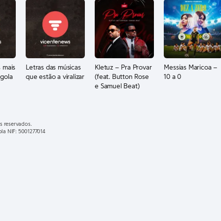
 mais
Letras das músicas
Kletuz – Pra Provar
Messias Maricoa –
gola
que estão a viralizar
(feat. Button Rose
10 a 0
e Samuel Beat)
s reservados.
ola NIF: 5001277014