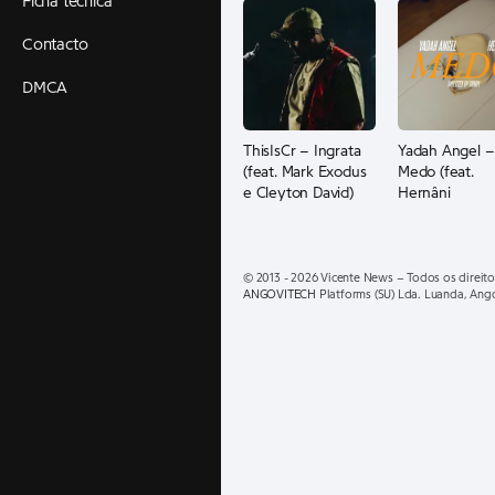
Ficha técnica
Contacto
DMCA
ThisIsCr – Ingrata
Yadah Angel –
(feat. Mark Exodus
Medo (feat.
e Cleyton David)
Hernâni
© 2013 - 2026 Vicente News – Todos os direito
ANGOVITECH
Platforms (SU) Lda. Luanda, Ang