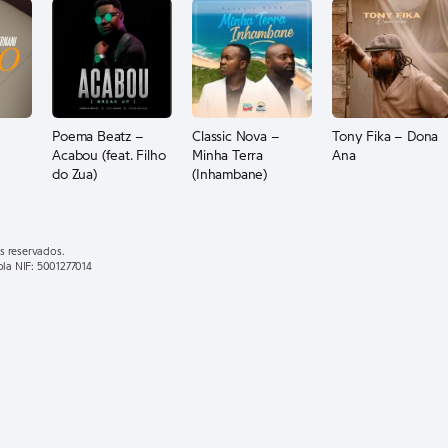
Poema Beatz –
Classic Nova –
Tony Fika – Dona
Acabou (feat. Filho
Minha Terra
Ana
do Zua)
(Inhambane)
s reservados.
ola NIF: 5001277014