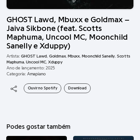
GHOST Lawd, Mbuxx e Goldmax –
Jaiva Sikbone (feat. Scotts
Maphuma, Uncool MC, Moonchild
Sanelly e Xduppy)
Artista:
GHOST Lawd
,
Goldmax
,
Mbuxx
,
Moonchild Sanelly
,
Scotts
Maphuma
,
Uncool MC
,
Xduppy
Ano de lançamento: 2025
Categoria:
Amapiano
Ouvir no Spotify
Download
Podes gostar também