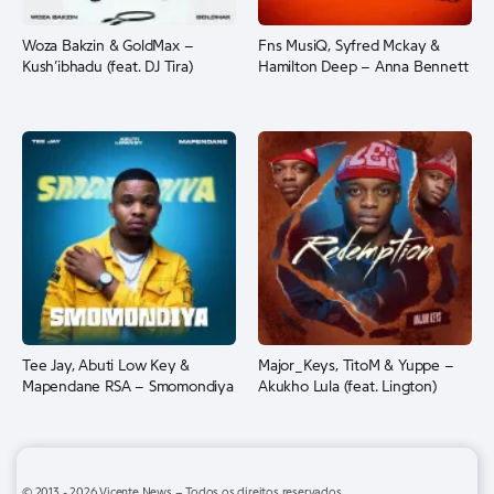
Woza Bakzin & GoldMax –
Fns MusiQ, Syfred Mckay &
Kush’ibhadu (feat. DJ Tira)
Hamilton Deep – Anna Bennett
Tee Jay, Abuti Low Key &
Major_Keys, TitoM & Yuppe –
Mapendane RSA – Smomondiya
Akukho Lula (feat. Lington)
© 2013 - 2026 Vicente News – Todos os direitos reservados.