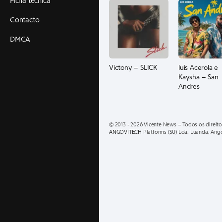
Ficha técnica
Contacto
DMCA
Victony – SLICK
luis Acerola e
Kaysha – San
Andres
© 2013 - 2026 Vicente News – Todos os direito
ANGOVITECH
Platforms (SU) Lda. Luanda, Ang