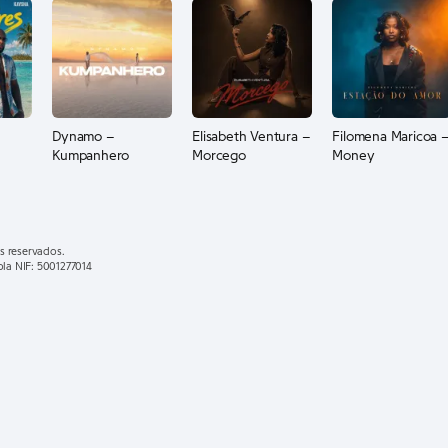
Dynamo –
Elisabeth Ventura –
Filomena Maricoa 
Kumpanhero
Morcego
Money
s reservados.
ola NIF: 5001277014