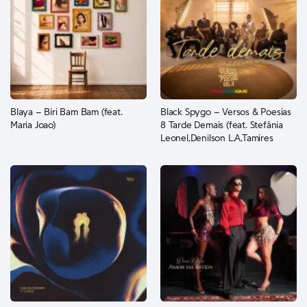
Blaya – Biri Bam Bam (feat.
Black Spygo – Versos & Poesias
Maria Joao)
8 Tarde Demais (feat. Stefânia
Leonel,Denilson L.A,Tamires
Fernandes,Romel Vicente,Yuni
Cuambe,TYKID e Viper Toy)