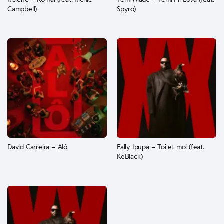
Rislene – Ko Kai (feat. Richie
Yemi Alade – Yemi Mi Lova (feat.
Campbell)
Spyro)
David Carreira – Alô
Fally Ipupa – Toi et moi (feat.
KeBlack)