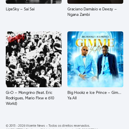
LipeSky – Sai Sai
Graciano Damásio e Deezy –
Ngana Zambi
Gi-O – Mongrino (feat. Eric
Big Hookz e Ice Prince – Gimme
Rodrigues, Mario Flxw e 610
Ya All
World)
© 2013 - 2026 Vicente News – Todos os direitos reservados.