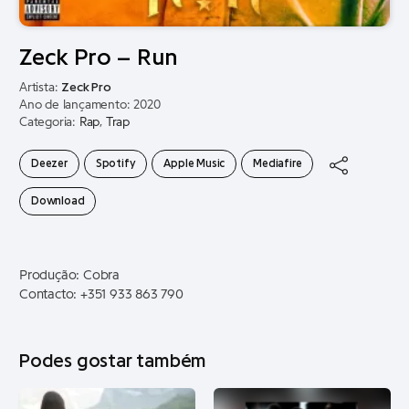
Zeck Pro – Run
Artista:
Zeck Pro
Ano de lançamento: 2020
Categoria:
Rap
,
Trap
Deezer
Spotify
Apple Music
Mediafire
Download
Produção: Cobra
Contacto: +351 933 863 790
Podes gostar também