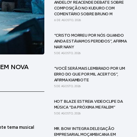
ANDELOY REACENDE DEBATE SOBRE
COMPOSIÇÃO NO KUDURO COM
COMENTÁRIO SOBRE BRUNO M
6 DE AGOSTO, 2026
“CRISTO MORREU POR NÓS QUANDO
AINDA ESTÁVAMOS PERDIDOS”, AFIRMA
NAIR NANY
5 DE AGOSTO, 2026
 EM NOVA
“VOCÊ SERÁ MAIS LEMBRADO POR UM
ERRO DO QUE POR MIL ACERTOS”,
AFIRMA KIAMBOTE
5 DE AGOSTO, 2026
HOT BLAZE ESTREIA VIDEOCLIPE DA
MÚSICA “DA PRÓXIMA ME FALEM”
5 DE AGOSTO, 2026
ente tema musical
MR. BOW INTEGRA DELEGAÇÃO
EMPRESARIAL MOÇAMBICANA EM