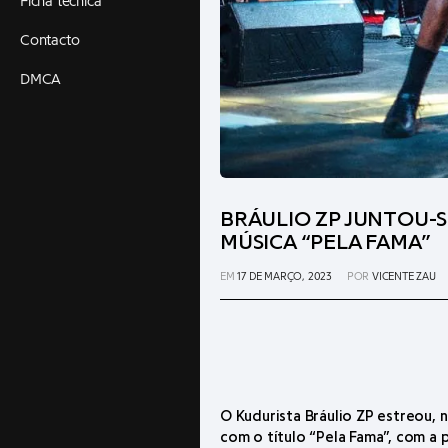
Ficha técnica
Contacto
DMCA
BRÁULIO ZP JUNTOU-
MÚSICA “PELA FAMA”
EM
17 DE MARÇO, 2023
POR
VICENTE ZAU
O Kudurista Bráulio ZP estreou, n
com o título “Pela Fama”, com a 