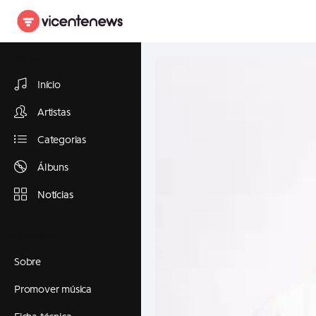
Explorar
Início
Artistas
Categorias
Álbuns
Notícias
Informações
Sobre
Promover música