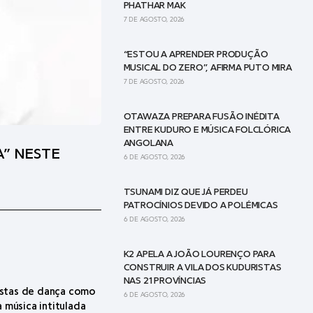
PHATHAR MAK
7 DE AGOSTO, 2026
“ESTOU A APRENDER PRODUÇÃO
MUSICAL DO ZERO”, AFIRMA PUTO MIRA
7 DE AGOSTO, 2026
OTAWAZA PREPARA FUSÃO INÉDITA
ENTRE KUDURO E MÚSICA FOLCLÓRICA
ANGOLANA
” NESTE
6 DE AGOSTO, 2026
TSUNAMI DIZ QUE JÁ PERDEU
PATROCÍNIOS DEVIDO A POLÉMICAS
6 DE AGOSTO, 2026
K2 APELA A JOÃO LOURENÇO PARA
CONSTRUIR A VILA DOS KUDURISTAS
NAS 21 PROVÍNCIAS
istas de dança como
6 DE AGOSTO, 2026
 música intitulada