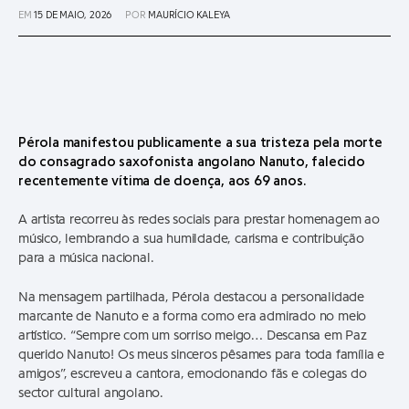
EM
15 DE MAIO, 2026
POR
MAURÍCIO KALEYA
Pérola manifestou publicamente a sua tristeza pela morte
do consagrado saxofonista angolano Nanuto, falecido
recentemente vítima de doença, aos 69 anos.
A artista recorreu às redes sociais para prestar homenagem ao
músico, lembrando a sua humildade, carisma e contribuição
para a música nacional.
Na mensagem partilhada, Pérola destacou a personalidade
marcante de Nanuto e a forma como era admirado no meio
artístico. “Sempre com um sorriso meigo… Descansa em Paz
querido Nanuto! Os meus sinceros pêsames para toda família e
amigos”, escreveu a cantora, emocionando fãs e colegas do
sector cultural angolano.