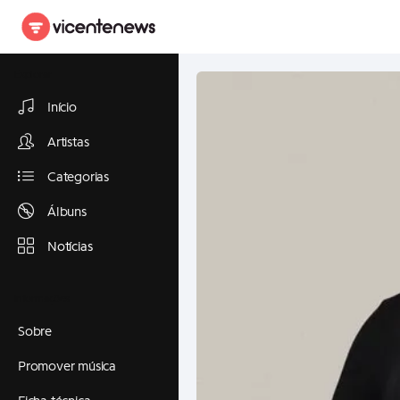
Explorar
Início
Artistas
Categorias
Álbuns
Notícias
Informações
Sobre
Promover música